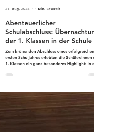
27. Aug. 2025
1 Min. Lesezeit
Abenteuerlicher
Schulabschluss: Übernachtung
der 1. Klassen in der Schule
Zum krönenden Abschluss eines erfolgreichen
ersten Schuljahres erlebten die Schüler:innen der
1. Klassen ein ganz besonderes Highlight: In der
letzten Schulwoche übernachteten sie
gemeinsam mit ihren Klassenvorständen, Herrn
Glanz und Frau Kummer, im Turnsaal der
Mittelschule. Die Aufregung war groß, als am
späten Nachmittag die Schlafsäcke ausgerollt
wurden und die Kinder sich für einen Abend
voller Spaß und Gemeinschaft vorbereiteten.
Nach dem Einrichten der „Schlafplätze