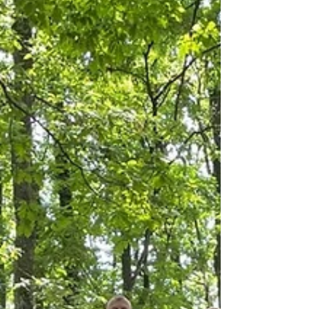
Schwestern“ begaben sich die Klassen auf eine
spannende Entdeckungsreise in die Welt der
heimischen Wildkräuter. Bei einem
abwechslungsreichen Rundgang durch die
umliegende Wiese wurden Pflanzen mit allen
Sinnen erkundet: Sehen, Riechen, Fühlen,
Schmecken – die Schülerinnen und Schüler
lernten, wie man ve