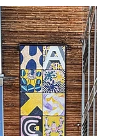
hautnah erleben
Ein ganz besonderes Erlebnis erwartete die
Schüler:innen der 1. und 2. Klassen der MS Bad
Gleichenberg zum Schuljahresende. Zwei
Vormittage lang fand am Festplatz beim
Parapluie die Waldschule statt. In
abwechslungsreichen Stationen tauchten die
Kinder in die Geheimnisse des Waldes ein: Sie
kamen heimischen Wildtieren näher, erfuhren
Wissenswertes über Greifvögel, lernten den
Wald als Lebensraum für viele Tiere kennen,
entdeckten altes Jägerhandwerk und Brauchtum
und erlebten