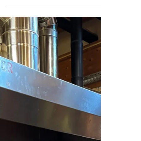
27. Aug. 2025
1 Min. Lesezeit
Volle Fahrt voraus für BIKEline
Zahlreiche SchülerInnen aller Schulstufen
nahmen im letzten Schuljahr wieder am
beliebten Fahrradwettbewerb BIKEline teil.
Dabei ging es nicht nur ums Gewinnen, sondern
auch darum, die Gemeinschaft zu fördern, das
Verkehrsaufkommen vor der Schule zu
verringern und einen Beitrag zum Klimaschutz
zu leisten. Den Gesamtsieg bei den Mädchen
holte sich Alina Kurtz und bei den Burschen Leo
Prutsch. Neben Trophäen und Urkunden gab es
praktische Preise wie Trinkflaschen, Rucksäcke
und