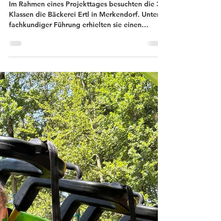
27. Aug. 2025
1 Min. Lesezeit
SchülerInnen besuchen
Bäckerei und erleben
Brotproduktion hautnah
Im Rahmen eines Projekttages besuchten die 3.
Klassen die Bäckerei Ertl in Merkendorf. Unter
fachkundiger Führung erhielten sie einen
interessanten Einblick in die Welt des
traditionellen Backhandwerks. Besonders
beeindruckt zeigten sich die Schülerinnen von
der Sortenvielfalt an Broten, Gebäck sowie
Torten und den großen Knetmaschinen und der