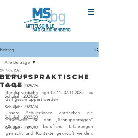
Beitrag
Alle Beiträge
24. Nov. 2025
Alle Beiträge
Berufspraktische
Tage
Schuljahr 2025/26
Berufspraktische Tage 03.11.-07.11.2025 - es 
Schuljahr 2024/25
darf geschnuppert werden
Schuljahr 2023/24
Unsere Schüler:innen entdecken die 
Schuljahr 2022/23
Arbeitswelt. Bei den „Schnuppertagen“ 
können erste berufliche Erfahrungen 
Schuljahr 2021/22
gemacht und Kontakte geknüpft werden. 