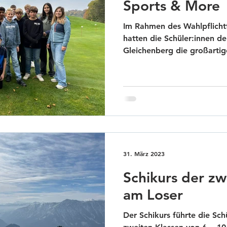
Sports & More
Im Rahmen des Wahlpflicht
hatten die Schüler:innen de
Gleichenberg die großartig
Golfclub Bad Gleichenberg 
auszuprobieren. Auf der 
erlernten sie erste Schwün
Spaß kam dabei nicht zu ku
dass wir diese Möglichkeit
Schüler:innen in solch ein
die Faszination des Golfsp
31. März 2023
Schikurs der zw
am Loser
Der Schikurs führte die Sch