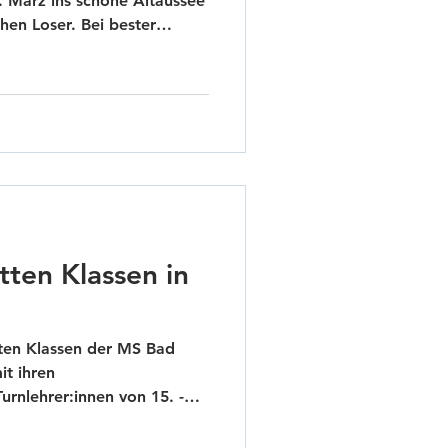
. März ins schöne Altaussee
en Loser. Bei bester
lage erkundeten die Kinder
rer*innen die gut
verständlich gab es auch
lung, was Pistenregeln und
n Abendstunden wurden
ltet sowie Theater- und
tten Klassen in
itten Klassen der MS Bad
t ihren
urnlehrer:innen von 15. -
ssee und auf den schön
 am ersten Schitag einige