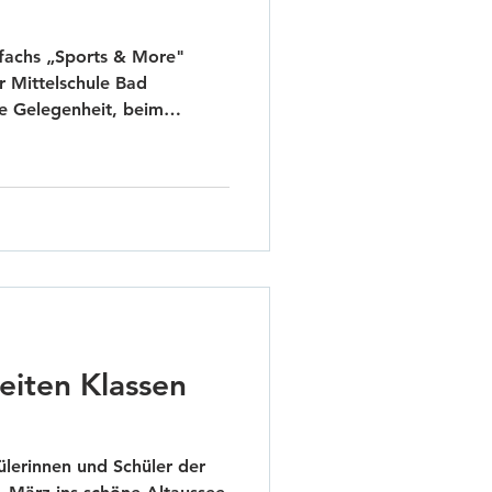
fachs „Sports & More"
r Mittelschule Bad
e Gelegenheit, beim
das Golfspielen
wunderschönen Anlage
ge und Techniken – und der
rz! Wir sind sehr dankbar,
 erhalten haben, und unsere
em professionellen Umfeld
orts erleben kön
eiten Klassen
ülerinnen und Schüler der