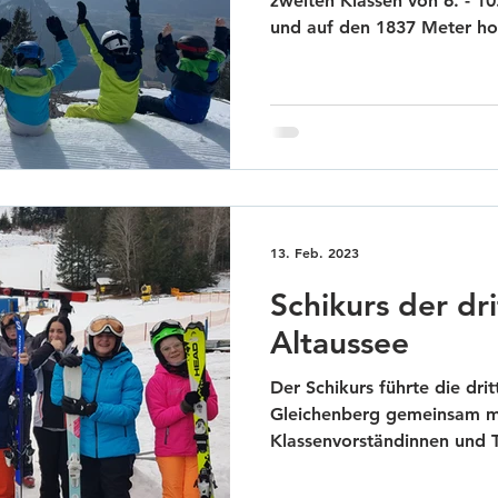
zweiten Klassen von 6. - 10
und auf den 1837 Meter hoh
Stimmung und guter Wetter
ausgiebig mit ihren Schileh
präparierten Pisten. Selbst
eine professionelle Einschu
Sicherheit betrifft. In de
lustige Teamspiele veransta
Tanzvorstellungen vorge
13. Feb. 2023
Schikurs der dri
Altaussee
Der Schikurs führte die dr
Gleichenberg gemeinsam mi
Klassenvorständinnen und T
21.1. ins winterliche Altau
beschneiten Loser. Während