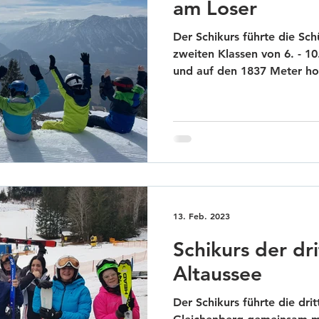
am Loser
Der Schikurs führte die Sch
zweiten Klassen von 6. - 10
und auf den 1837 Meter hoh
Stimmung und guter Wetter
ausgiebig mit ihren Schileh
präparierten Pisten. Selbst
eine professionelle Einschu
Sicherheit betrifft. In de
lustige Teamspiele veransta
Tanzvorstellungen vorge
13. Feb. 2023
Schikurs der dri
Altaussee
Der Schikurs führte die dr