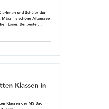
ülerinnen und Schüler der
. März ins schöne Altaussee
en Loser. Bei bester
lage erkundeten die Kinder
rer*innen die gut
verständlich gab es auch
lung, was Pistenregeln und
n Abendstunden wurden
ltet sowie Theater- und
tten Klassen in
itten Klassen der MS Bad